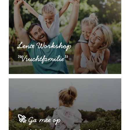
Lente Workshop
”Vruchtfamilie”
🚀 Ga mee op