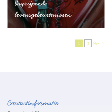
Ingrijpende
levensgebeurtenissen
1
2
Next
Contactinformatie