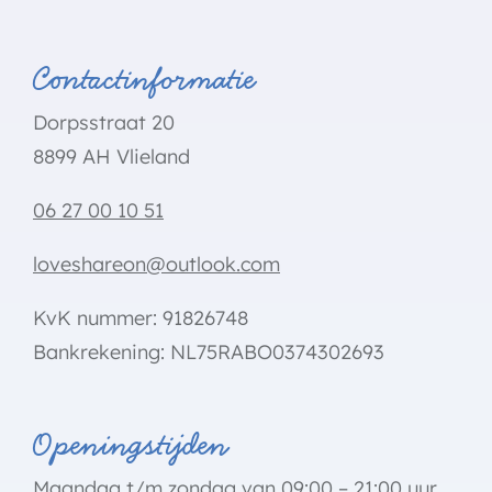
Contactinformatie
Dorpsstraat 20
8899 AH Vlieland
06 27 00 10 51
loveshareon@outlook.com
KvK nummer: 91826748
Bankrekening: NL75RABO0374302693
Openingstijden
Maandag t/m zondag van 09:00 – 21:00 uur