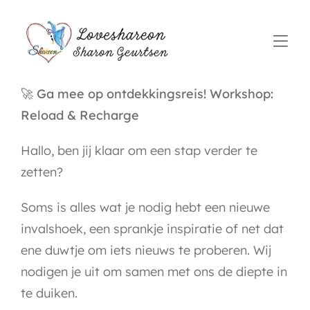
Skip
to
Togg
content
Navi
🚀
Ga mee op ontdekkingsreis! Workshop:
Home
Reload & Recharge
Over mij
Hallo, ben jij klaar om een stap verder te
Aanbod behandelmethodes
zetten?
Tarieven
Soms is alles wat je nodig hebt een nieuwe
invalshoek, een sprankje inspiratie of net dat
Contact
ene duwtje om iets nieuws te proberen. Wij
nodigen je uit om samen met ons de diepte in
te duiken.