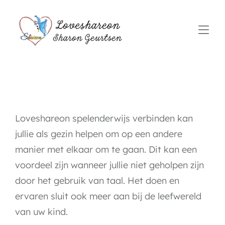
Skip
to
Togg
content
Navi
Home
Over mij
Loveshareon spelenderwijs verbinden kan
Aanbod behandelmethodes
jullie als gezin helpen om op een andere
Tarieven
manier met elkaar om te gaan. Dit kan een
voordeel zijn wanneer jullie niet geholpen zijn
Contact
door het gebruik van taal. Het doen en
ervaren sluit ook meer aan bij de leefwereld
van uw kind.